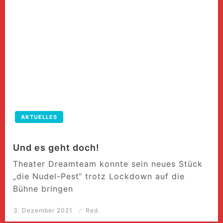
AKTUELLES
Und es geht doch!
Theater Dreamteam konnte sein neues Stück
„die Nudel-Pest“ trotz Lockdown auf die
Bühne bringen
Posted
3. Dezember 2021
Red.
on