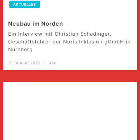
AKTUELLES
Neubau im Norden
Ein Interview mit Christian Schadinger,
Geschäftsführer der Noris Inklusion gGmbH in
Nürnberg
Posted
8. Februar 2022
Red.
on