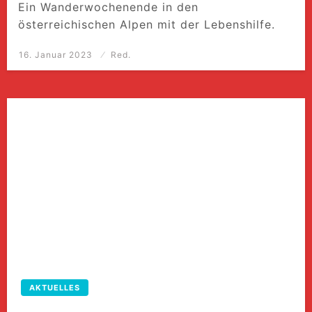
Ein Wanderwochenende in den
österreichischen Alpen mit der Lebenshilfe.
Posted
16. Januar 2023
Red.
on
AKTUELLES