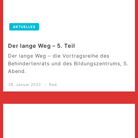
AKTUELLES
Der lange Weg – 5. Teil
Der lange Weg – die Vortragsreihe des
Behindertenrats und des Bildungszentrums, 5.
Abend.
Posted
26. Januar 2022
Red.
on