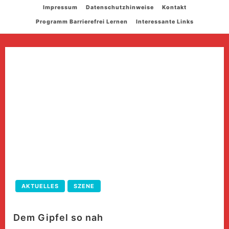
Skip
Impressum
Datenschutzhinweise
Kontakt
to
Programm Barrierefrei Lernen
Interessante Links
content
AKTUELLES
SZENE
Dem Gipfel so nah