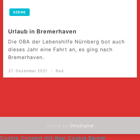
SZENE
Urlaub in Bremerhaven
Die OBA der Lebenshilfe Nürnberg bot auch
dieses Jahr eine Fahrt an, es ging nach
Bremerhaven.
Posted
27. Dezember 2021
Red.
on
Theme by
OnlyDigital
Cookie Consent mit Real Cookie Banner