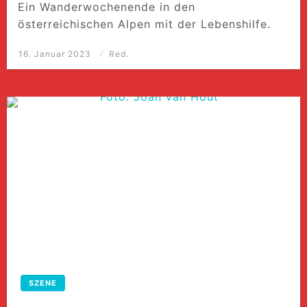
Ein Wanderwochenende in den
österreichischen Alpen mit der Lebenshilfe.
Posted
16. Januar 2023
Red.
on
SZENE