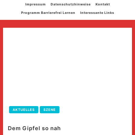
Skip
Impressum
Datenschutzhinweise
Kontakt
to
Programm Barrierefrei Lernen
Interessante Links
content
AKTUELLES
SZENE
Dem Gipfel so nah