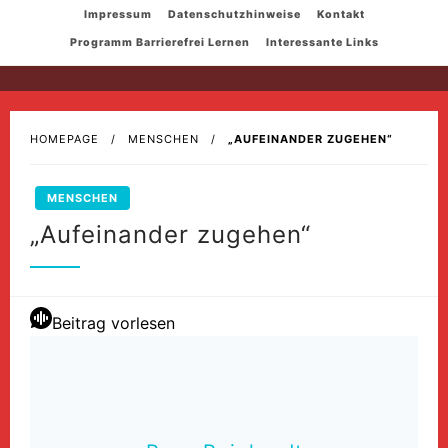
Skip
Impressum
Datenschutzhinweise
Kontakt
to
Programm Barrierefrei Lernen
Interessante Links
content
HOMEPAGE
MENSCHEN
„AUFEINANDER ZUGEHEN“
MENSCHEN
„Aufeinander zugehen“
Beitrag vorlesen