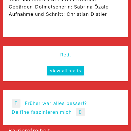
Gebärden-Dolmetscherin: Sabrina Özalp
Aufnahme und Schnitt: Christian Distler
Red.
View all posts
Beitragsnavigation
Früher war alles besser!?
Previous
Delfine faszinieren mich
Post
Next
Post
Barrierefreiheit